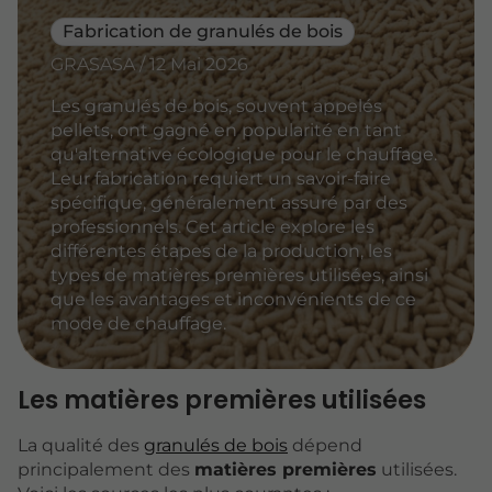
Fabrication de granulés de bois
GRASASA / 12 Mai 2026
Les granulés de bois, souvent appelés
pellets, ont gagné en popularité en tant
qu'alternative écologique pour le chauffage.
Leur fabrication requiert un savoir-faire
spécifique, généralement assuré par des
professionnels. Cet article explore les
différentes étapes de la production, les
types de matières premières utilisées, ainsi
que les avantages et inconvénients de ce
mode de chauffage.
Les matières premières utilisées
La qualité des
granulés de bois
dépend
principalement des
matières premières
utilisées.