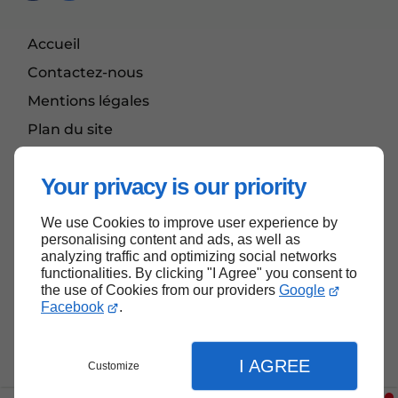
Accueil
Contactez-nous
Mentions légales
Plan du site
FAQ
Your privacy is our priority
We use Cookies to improve user experience by
Haut de page
personalising content and ads, as well as
analyzing traffic and optimizing social networks
functionalities. By clicking "I Agree" you consent to
the use of Cookies from our providers
Google
Facebook
.
I AGREE
Customize