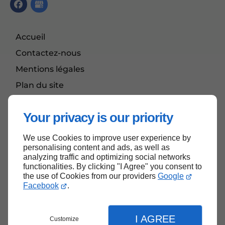
Accueil
Contactez-nous
Mentions légales
Plan du site
FAQ
Your privacy is our priority
We use Cookies to improve user experience by
Haut de page
personalising content and ads, as well as
analyzing traffic and optimizing social networks
functionalities. By clicking "I Agree" you consent to
the use of Cookies from our providers
Google
Facebook
.
I AGREE
Customize